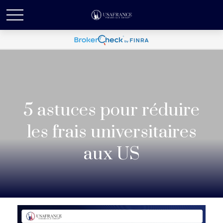
5 astuces pour réduire
les frais universitaires
aux US