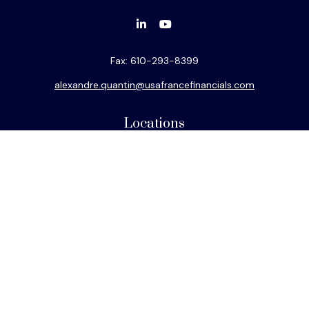
Fax:
610-293-8399
alexandre.quantin@usafrancefinancials.com
Locations
Philadelphia
Miami
New York
Los Angeles
San Francisco
Connect
Office:
610-293-8300