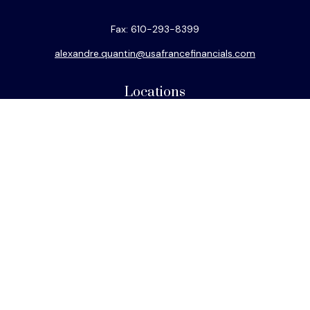
Fax:
610-293-8399
alexandre.quantin@usafrancefinancials.com
Locations
Philadelphia
Miami
New York
Los Angeles
San Francisco
Connect
Office:
610-293-8300
Park Avenue Securities
Form CRS