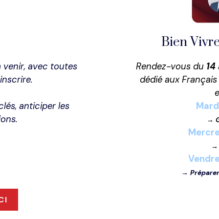
Bien Vivre
 venir, avec toutes
Rendez-vous du
14
inscrire.
dédié aux Français
e
és, anticiper les
Mardi
ions.
→
Mercre
Vendre
→
Préparer
CI