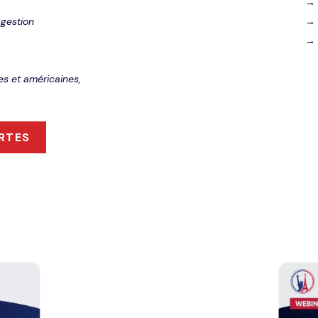
→ 
 gestion
→ 
→ 
es et américaines,
RTES