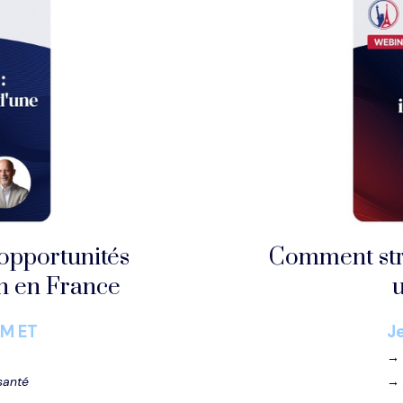
 opportunités
Comment stru
on en France
u
PM ET
J
santé