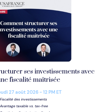
cturer ses investissements avec
ne fiscalité maîtrisée
eudi
27
août
2026 - 12 PM ET
→
Fiscalité des investissements
→
Avantage taxable vs.
tax
-free