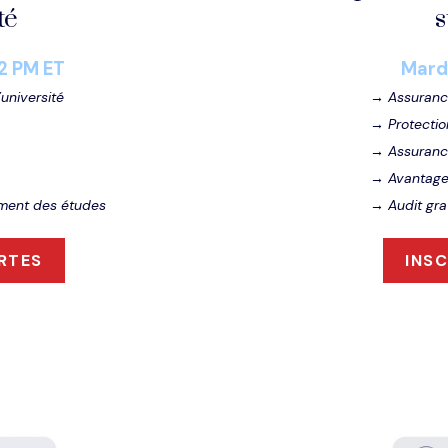
té
s
2 PM ET
Mardi
université
→
Assurance
→
Protectio
→
Assurance
→
Avantages
cement des études
→
Audit gr
RTES
INS