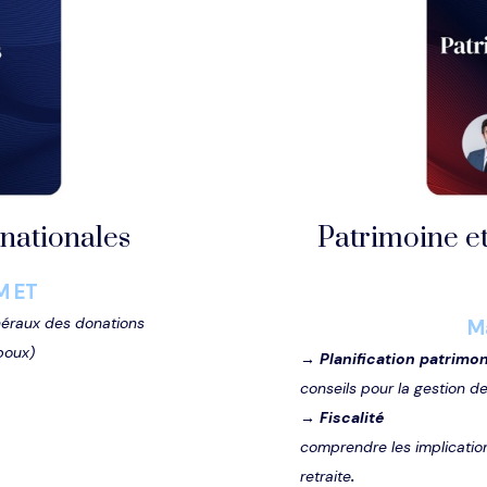
rnationales
Patrimoine et
M ET
énéraux des donations
M
époux)
→
Planification patrimo
e
conseils pour la gestion de
→
Fiscalité
comprendre les implication
.
retraite