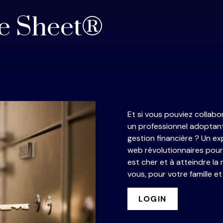
ce Sheet®
Et
si
vous
pouviez
collabo
un
professionnel
adoptan
gestion
financière ?
Un ex
web
révolutionnaires
pour
est
cher
et à
atteindre
la
vous, pour
votre
famille e
LOGIN