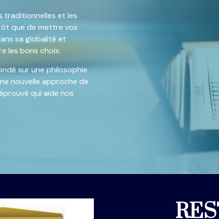
 traditionnelles et les
utôt que de mettre vos
dans sa globalité et
re les bons choix.
 fondé sur une philosophie
 une nouvelle approche de
s éprouvé qui aide nos
RES