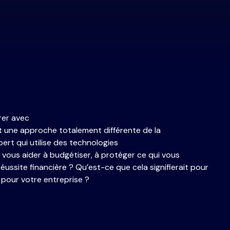
rer
avec
t
une
approche
totalement
différente
de la
pert qui
utilise
des technologies
 vous aider à
budgétiser
, à
protéger
ce
qui vous
réussite
financière ?
Qu’est-ce
que
cela
signifierait
pour
t pour
votre
entreprise
?