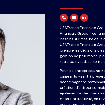
USAFrance Financials Gro
Financials Group
™
est une 
besoins sur mesure de la 
USAFrance Financials Gro
prendre les décisions clés 
gestion de patrimoine, plan
retraite, investissements o
Pour les entreprises, notr
dirigeants visant à préser
accompagnons notamment s
création d’entreprise, mai
également à identifier de
de leur attractivité, en r
nous permet de contribuer 