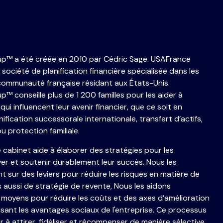
up
™
a été créée en 2010 par Cédric Sage. USAFrance
société de planification financière spécialisée dans les
communauté française résidant aux États-Unis.
up
™
conseille plus de 1 200 familles pour les aider à
qui influencent leur avenir financier, que ce soit en
ification successorale internationale, transfert d’actifs,
u protection familiale.
e cabinet aide à élaborer des stratégies pour les
ver et soutenir durablement leur succès. Nous les
ur des leviers pour réduire les risques en matière de
s aussi de stratégie de revente, Nous les aidons
s moyens pour réduire les coûts et des axes d’amélioration
évisant les avantages sociaux de l'entreprise. Ce processus
à attirer, fidéliser et récompenser de manière sélective