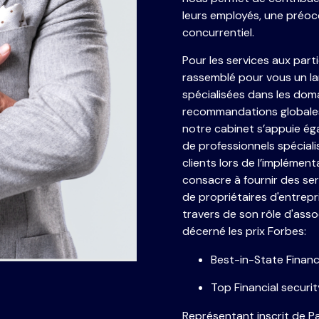
leurs employés, une préo
concurrentiel.
Pour les services aux part
rassemblé pour vous un la
spécialisées dans les domai
recommandations globales
notre cabinet s’appuie éga
de professionnels spéciali
clients lors de l’implémen
consacre à fournir des se
de propriétaires d'entrepris
travers de son rôle d'asso
décerné les prix Forbes:
Best-in-State Financ
Top Financial securi
Représentant inscrit de P