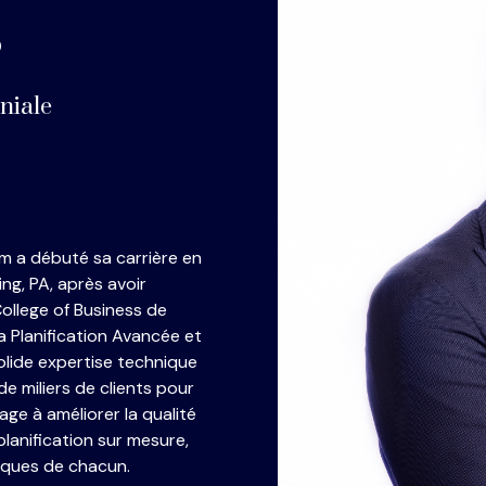
®
niale
m a débuté sa carrière en
ng, PA, après avoir
llege of Business de
la Planification Avancée et
olide expertise technique
e miliers de clients pour
age à améliorer la qualité
planification sur mesure,
iques de chacun.