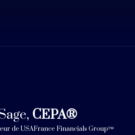
 Sage,
CEPA®
teur de USAFrance Financials Group
™