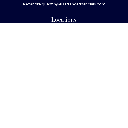
alexandre.quantin@usafrancefinancials.com
Locations
Philadelphia
Miami
New York
Los Angeles
San Francisco
Connect
Office:
610-293-8300
Park Avenue Securities
Form CRS
Check the background of your financial professional on
FINRA's
BrokerCheck
.