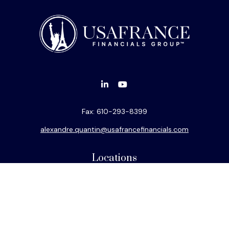
Fax:
610-293-8399
alexandre.quantin@usafrancefinancials.com
Locations
Philadelphia
Miami
New York
Los Angeles