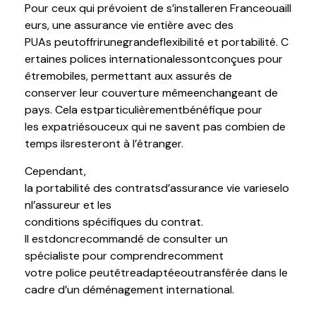
Pour
ceux
qui
prévoient
de
s’installer
en
France
ou
aill
eurs
,
une
assurance vie
entière
avec des
PUAs
peut
offrir
une
grande
flexibilité
et
portabilité
.
C
ertaines
polices
internationales
sont
conçues
pour
être
mobiles
,
permettant
aux
assurés
de
conserver
leur
couverture
même
en
changeant
de
pays. Cela
est
particulièrement
bénéfique
pour
les
expatriés
ou
ceux
qui ne
savent
pas
combien
de
temps
ils
resteront
à
l’étranger
.
Cependant
,
la
portabilité
des
contrats
d’assurance
vie
varie
selo
n
l’assureur
et les
conditions
spécifiques
du
contrat
.
Il
est
donc
recommandé
de consulter un
spécialiste
pour
comprendre
comment
votre
police
peut
être
adaptée
ou
transférée
dans le
cadre d’un
déménagement
international.