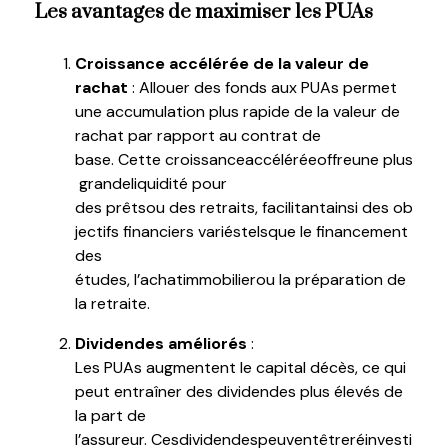
Les a
vantages
de maximiser les PUAs
Croissance accélérée de la valeur de
rachat
: Allouer des fonds aux
PUAs
permet
une accumulation plus rapide de la valeur de
rachat par rapport au contrat de
base.
Cette
croissance
accélérée
offre
une
plus
grande
liquidité
pour
des
prêts
ou
des
retraits
,
facilitant
ainsi
des
ob
jectifs
financiers
variés
tels
que
le
financement
des
études,
l’achat
immobilier
ou
la
préparation
de
la
retraite
.
Dividendes améliorés
:
Les
PUAs
augmentent le capital décès, ce qui
peut entraîner des dividendes plus élevés de
la part de
l’assureur.
Ces
dividendes
peuvent
être
réinvesti