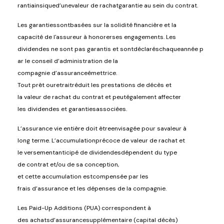
ranti
ainsi
que
d’une
valeur
de
rachat
garantie
au sein du
contrat
.
Les
garanties
sont
basées
sur la
solidité
financière et la
capacité
de
l'assureur
à
honorer
ses
engagements.
Les
dividendes
ne
sont
pas
garantis
et
sont
déclarés
chaque
année
p
ar le conseil
d’administration
de la
compagnie
d’assurance
émettrice
.
Tout
prêt
ou
retrait
réduit
les
prestations
de
décès
et
la
valeur
de
rachat
du
contrat
et
peut
également
affecter
les
dividendes
et
garanties
associées
.
L’assurance
vie
entière
doit
être
envisagée
pour
sa
valeur
à
long
terme
.
L’accumulation
précoce
de
valeur
de
rachat
et
le
versement
anticipé
de
dividendes
dépendent
du type
de
contrat
et/
ou
de
sa
conception,
et
cette
accumulation
est
compensée
par les
frais
d’assurance
et les
dépenses
de la compagnie.
Les
Paid-Up Additions (PUA)
correspondent à
des
achats
d’assurance
supplémentaire
(capital
décès
)