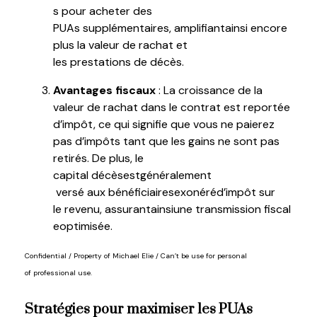
s
pour
acheter
des
PUAs
supplémentaires
,
amplifiant
ainsi
encore
plus la
valeur
de
rachat
et
les
prestations
de
décès
.
Avantages fiscaux
: La croissance de la
valeur de rachat dans le contrat est
reportée
d’impôt
, ce qui signifie que vous ne paierez
pas d’impôts tant que les gains ne sont pas
retirés.
De plus, le
capital
décès
est
généralement
versé
aux
bénéficiaires
exonéré
d’impôt
sur
le
revenu
,
assurant
ainsi
une
transmission
fiscal
e
optimisée
.
Confidential / Property of Michael Elie /
Can’t
be
use
for
personal
of
professional use.
Stratégies
pour maximiser les PUAs