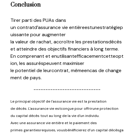
Conclusion
Tirer
parti des
PUAs
dans
un
contrat
d’assurance
vie
entière
est
une
stratégie
p
uissante
pour
augmenter
la
valeur
de
rachat
,
accroître
les
prestations
décès
et
atteindre
des
objectifs
financiers à long
terme
.
En
comprenant
et
en
utilisant
efficacement
cette
opt
ion
, les
assurés
peuvent
maximiser
le
potentiel
de
leur
contrat
,
même
en
cas
de
change
ment
de pays
.
----------------------------
Le principal
objectif
de
l'assurance
vie
est
la prestation
de
décès
.
L'assurance
vie
est
conçue
pour
offrir
une
protection
du capital
décès
tout au long de la vie d'un
individu
.
Avec
une
assurance vie
entière
et le
paiement
des
primes
garanties
requises
,
vous
bénéficierez
d’un
capital
décès
ga