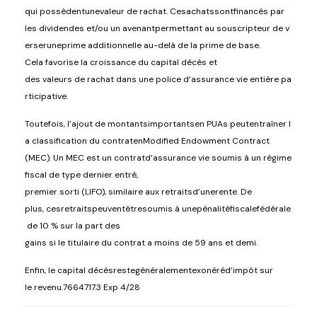
qui
possèdent
une
valeur
de
rachat
.
Ces
achats
sont
financés
par
les
dividendes
et/
ou
un
avenant
permettant
au
souscripteur
de
v
erser
une
prime
additionnelle
au-
delà
de la prime de base.
Cela
favorise
la
croissance
du
capital
décès
et
des
valeurs
de
rachat
dans
une
police
d’assurance
vie
entière
pa
rticipative.
Toutefois
,
l’ajout
de
montants
importants
en
PUAs
peut
entraîner
l
a classification du
contrat
en
Modified Endowment Contract
(MEC)
. Un MEC
est
un
contrat
d’a
ssurance
vie
soumis
à un régime
fiscal de type
dernier
entré
,
premier
sorti
(LIFO)
,
similaire
aux
retraits
d’une
rente
. De
plus,
ces
retraits
peuvent
être
soumis
à
une
pénalité
fiscale
fédérale
de 10 %
sur la part des
gains
si
le
titulaire
du
contrat
a
moins
de
59
ans
et demi
.
Enfin
, le capital
décès
reste
généralement
exonéré
d’impôt
sur
le
revenu
.
7664717.3 Exp 4/28