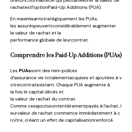
une
fonctionnalité
clé
qui
peut
améliorer
la
valeur
de
rachat
est
l’option
Paid-Up Additions (PUA)
.
En
maximisant
stratégiquement
les PUAs,
les
assurés
peuvent
considérablement
augmenter
la
valeur
de
rachat
et la
performance
globale
de
leur
contrat
.
Comprendre
les Paid-Up Additions (PUAs)
Les
PUAs
sont
des mini-polices
d’assurance
vie
totalement
acquises
et
ajoutées
à
v
otre
contrat
existant
.
Chaque
PUA
augmente
à
la
fois
le capital
décès
et
la
valeur
de
rachat
du
contrat
.
Comme
ces
ajouts
sont
entièrement
payés
à
l’achat
,
l
eur
valeur
de
rachat
commence
immédiatement
à
c
roître
,
créant
un
effet
de
capitalisation
renforcé
.