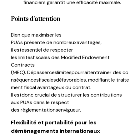
financiers garantit une efficacité maximale.
Points
d’attention
Bien
que
maximiser les
PUAs
présente
de
nombreux
avantages
,
il
est
essentiel
de respecter
les
limites
fiscales
des
Modified Endowment
Contracts
(MEC)
.
Dépasser
ces
limites
pourrait
entraîner
des
co
nséquences
fiscales
défavorables
,
modifiant
le
traite
ment
fiscal
avantageux
du
contrat
.
Il
est
donc
crucial de structurer les contributions
aux PUAs dans le respect
des
réglementations
en
vigueur
.
Flexibilité
et p
ortabilité
pour les
d
éménagements
i
nternationaux