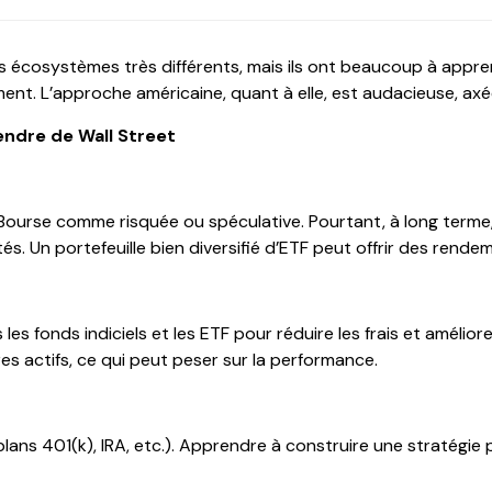
s écosystèmes très différents, mais ils ont beaucoup à appren
ent. L’approche américaine, quant à elle, est audacieuse, axé
endre de Wall Street
 Bourse comme risquée ou spéculative. Pourtant, à long term
s. Un portefeuille bien diversifié d’ETF peut offrir des rendem
 les fonds indiciels et les ETF pour réduire les frais et amél
es actifs, ce qui peut peser sur la performance.
ans 401(k), IRA, etc.). Apprendre à construire une stratégie 