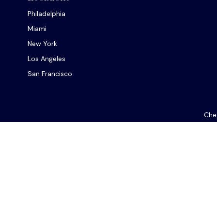
Philadelphia
Miami
New York
Los Angeles
San Francisco
Chec
The content is developed from sources believed to be provi
professionals for specific information regarding your indiv
interest. FMG Suite is not affiliated with the named repres
for general informat
We take protecting your data and privacy very seriously. As