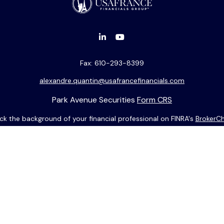
Fax:
610-293-8399
alexandre.quantin@usafrancefinancials.com
Park Avenue Securities
Form CRS
k the background of your financial professional on FINRA's
BrokerC
ding accurate information. The information in this material is not i
idual situation. Some of this material was developed and produced b
entative, broker - dealer, state - or SEC - registered investment adv
ion, and should not be considered a solicitation for the purchase or 
 of January 1, 2020 the
California Consumer Privacy Act (CCPA)
sugge
data:
Do not sell my personal information
.
Copyright 2026 FMG Suite.