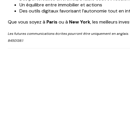
Un équilibre entre immobilier et actions
Des outils digitaux favorisant l’autonomie tout en i
Que vous soyez à
Paris
ou à
New York
, les meilleurs in
Les futures communications écrites pourront être uniquement en anglais. T
8450138.1