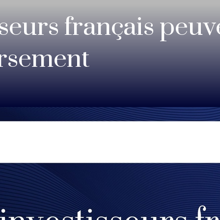
sseurs français peu
ersement