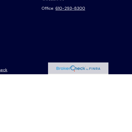
Office:
610-293-8300
heck
.
ntended as tax or legal advice. Please consult legal or tax
y FMG Suite to provide information on a topic that may be of
isory firm. The opinions expressed and material provided are
sale of any security.
sts the following link as an extra measure to safeguard your