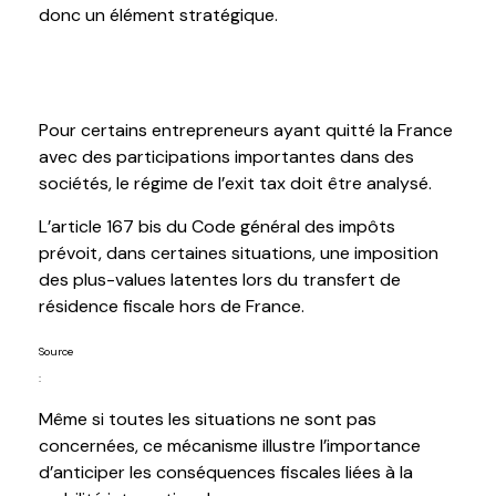
donc un élément stratégique.
4. Attention à l’exit
tax
française
Pour certains entrepreneurs ayant quitté la France
avec des participations importantes dans des
sociétés, le régime de l’exit
tax
doit être analysé.
L’article 167 bis du Code général des impôts
prévoit, dans certaines situations, une imposition
des plus-values latentes lors du transfert de
résidence fiscale hors de France.
Source
:
https://www.legifrance.gouv.fr/codes/article_lc/LEGIARTI000038687513/
Même si toutes les situations ne sont pas
concernées, ce mécanisme illustre l’importance
d’anticiper les conséquences fiscales liées à la