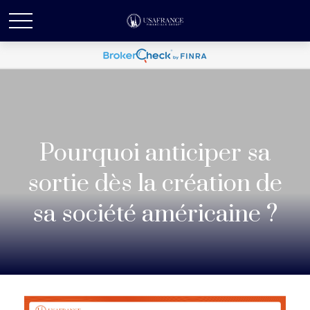
Pourquoi anticiper sa
sortie dès la création de
sa société américaine ?