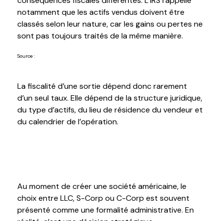
conséquences fiscales différentes. L’IRS rappelle
notamment que les actifs vendus doivent être
classés selon leur nature, car les gains ou pertes ne
sont pas toujours traités de la même manière.
Source :
https://www.irs.gov/businesses/small-businesses-self-
employed/sale-of-a-business
La fiscalité d’une sortie dépend donc rarement
d’un seul taux. Elle dépend de la structure juridique,
du type d’actifs, du lieu de résidence du vendeur et
du calendrier de l’opération.
2. Le choix de structure peut devenir
décisif
Au moment de créer une société américaine, le
choix entre LLC, S-Corp ou C-Corp est souvent
présenté comme une formalité administrative. En