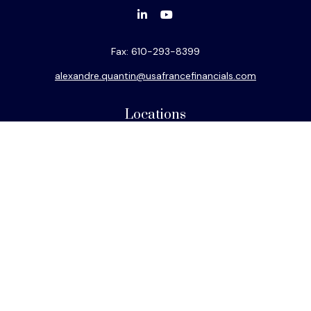
Fax:
610-293-8399
alexandre.quantin@usafrancefinancials.com
Locations
Philadelphia
Miami
New York
Los Angeles
San Francisco
Connect
Office:
610-293-8300